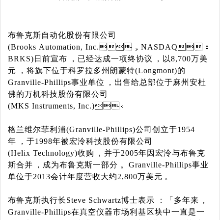
布鲁克斯自动化股份有限公司
(Brooks Automation, Inc.
，
NASDAQ
：
BRKS)
日前宣布，已经达成一项终协议，以
8,700
万美
元，将旗下位于科罗拉多州朗蒙特
(Longmont)
的
Granville-Phillips
事业单位，出售给总部位于麻州安杜
佛的万机科技股份有限公司
(MKS Instruments, Inc.)
。
格兰维尔菲利浦
(Granville-Phillips)
公司创立于
1954
年，于
1998
年被宏泠科技股份有限公司
(Helix Technology)
收购，并于
2005
年因宏泠与布鲁克
斯合并，成为布鲁克斯一部分。
Granville-Phillips
事业
单位于
2013
会计年度营收大约
2,800
万美元。
布鲁克斯执行长
Steve Schwartz
博士表示：「多年来，
Granville-Phillips
在真空仪器市场利基区块中一直是一