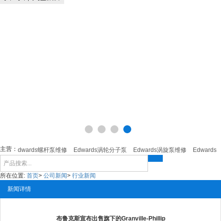
主营：
修
Edwards螺杆泵维修
Edwards涡轮分子泵
Edwards涡旋泵维修
Edwards
所在位置:
首页
>
公司新闻
>
行业新闻
新闻详情
布鲁克斯宣布出售旗下的Granville-Phillip